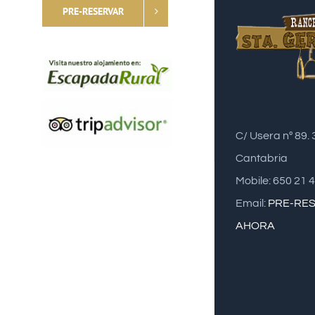
PRE-RESERVAR
C/ Usera nº 89.
Cantabria
Mobile: 650 21 
Email:
PRE-RE
AHORA