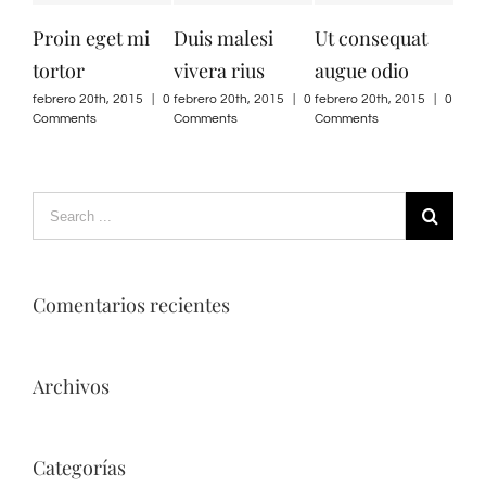
Proin eget mi
Duis malesi
Ut consequat
Nu
tortor
vivera rius
augue odio
aug
febrero 20th, 2015
|
0
febrero 20th, 2015
|
0
febrero 20th, 2015
|
0
febr
Comments
Comments
Comments
Com
Comentarios recientes
Archivos
Categorías