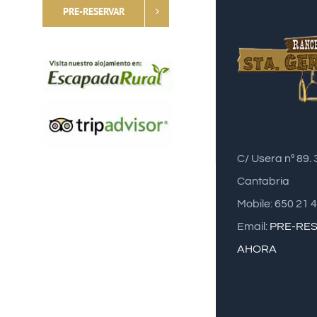
PRE-RESERVAR
C/ Usera nº 89.
Cantabria
Mobile: 650 21 
Email:
PRE-RE
AHORA